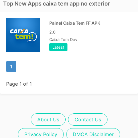
Top New Apps caixa tem app no exterior
Painel Caixa Tem FF APK
2.0
Caixa Tem Dev
Latest
1
Page 1 of 1
About Us
Contact Us
Privacy Policy
DMCA Disclaimer