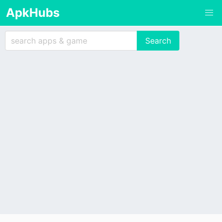
ApkHubs