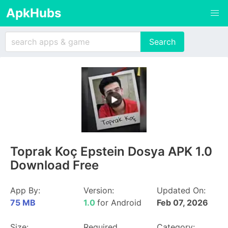
ApkHubs
Toprak Koç Epstein Dosya APK 1.0
Download Free
App By:
Version:
Updated On:
75 MB
1.0
for Android
Feb 07, 2026
Size:
Required
Category: