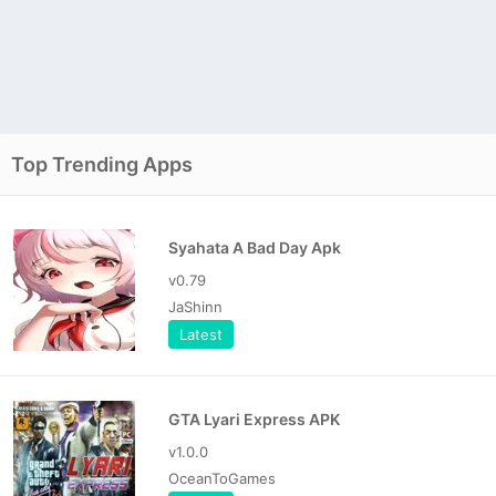
Top Trending Apps
Syahata A Bad Day Apk
v0.79
JaShinn
Latest
GTA Lyari Express APK
v1.0.0
OceanToGames