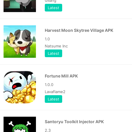
Gilang
Latest
Harvest Moon Skytree Village APK
1.0
Natsume Inc
Latest
Fortune Mill APK
1.0.0
Lavaflame2
Latest
Santoryu Toolkit Injector APK
2.3