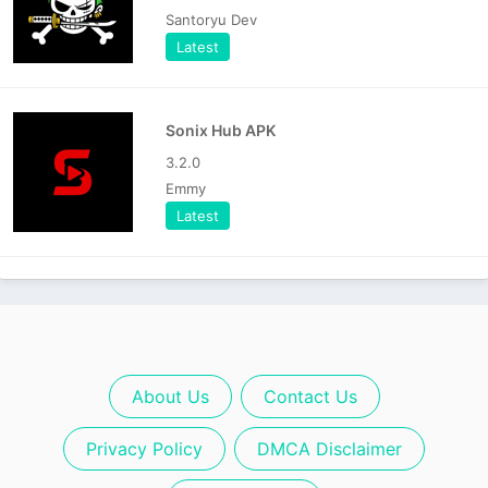
Santoryu Dev
Latest
Sonix Hub APK
3.2.0
Emmy
Latest
About Us
Contact Us
Privacy Policy
DMCA Disclaimer